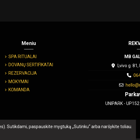
Meniu
REKV
SPA RITUALAI
MB GA
DOVANŲ SERTIFIKATAI
Lvivo g. 81,
REZERVACIJA
06
MOKYMAI
hello@
KOMANDA
Parka
UNIPARK - UP152 - 
es). Sutikdami, paspauskite mygtuką „Sutinku“ arba naršykite toliau.