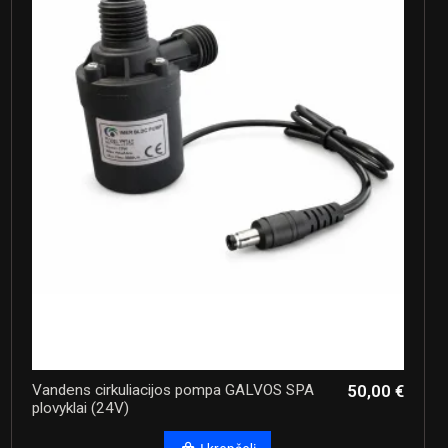
Vandens cirkuliacijos pompa GALVOS SPA
50,00 €
plovyklai (24V)