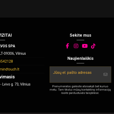
IZITAI
Sekite mus
LVOS SPA
 LT-09306, Vilnius
Naujienlaiškis
4542128
mindtouch.lt
vimasis
Lvivo g. 73, Vilnius
Prenumeratos galėsite atsisakyti bet kuriuo
metu. Tam tikslui mūsų kontaktinę informaciją
rasite parduotuvės taisyklėse.