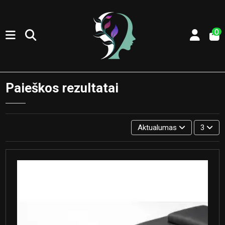
0
Paieškos rezultatai
Aktualumas
3