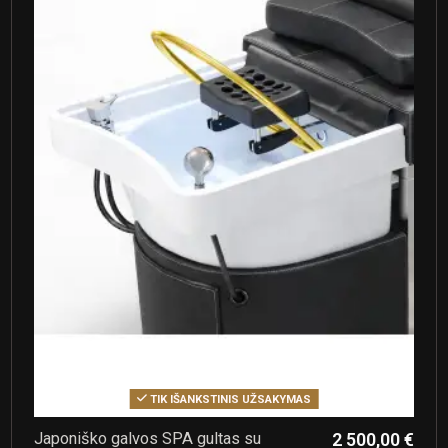
TIK IŠANKSTINIS UŽSAKYMAS
Japoniško galvos SPA gultas su
2 500,00 €