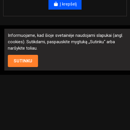
Į krepšelį
Informuojame, kad šioje svetainėje naudojami slapukai (angl.
cookies). Sutikdami, paspauskite mygtuką „Sutinku“ arba
Klientų aptarnavimas
naršykite toliau.
SUTINKU
Meniu
REKVIZITAI
Sekite mus
Naujienlaiškis