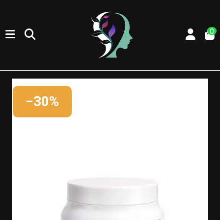
0
−30%