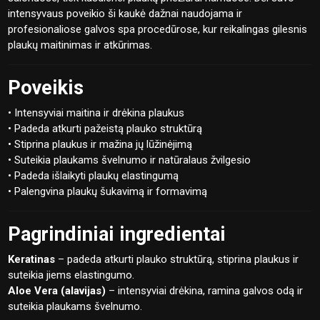
intensyvaus poveikio ši kaukė dažnai naudojama ir
profesionaliose galvos spa procedūrose, kur reikalingas gilesnis
plaukų maitinimas ir atkūrimas.
Poveikis
• Intensyviai maitina ir drėkina plaukus
• Padeda atkurti pažeistą plauko struktūrą
• Stiprina plaukus ir mažina jų lūžinėjimą
• Suteikia plaukams švelnumo ir natūralaus žvilgesio
• Padeda išlaikyti plaukų elastingumą
• Palengvina plaukų šukavimą ir formavimą
Pagrindiniai ingredientai
Keratinas
– padeda atkurti plauko struktūrą, stiprina plaukus ir
suteikia jiems elastingumo.
Aloe Vera (alavijas)
– intensyviai drėkina, ramina galvos odą ir
suteikia plaukams švelnumo.