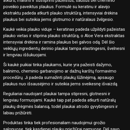
atkurti, maitinti ir sustiprinti pažeistus, sausus bei cheminio
poveikio paveiktus plaukus. Formulė su keratinu ir alavijo
ekstraktu padeda atkurti plauko struktūrą, intensyviai drėkina
plaukus bei suteikia jiems glotnumo ir natūralaus žvilgesio.
Kaukė veikia plauko viduje – keratinas padeda užpildyti pažeistas
plauko vietas ir stiprina plauko struktūrą, o Aloe Vera ekstraktas
intensyviai drėkina ir ramina plaukus bei galvos odą. Dėl šio
veikliųjų ingredientų derinio plaukai tampa elastingesni, švelnesni
ir lengviau iššukuojami.
Ši kaukė puikiai tinka plaukams, kurie yra pažeisti dažymo,
balinimo, cheminio garbanojimo ar dažnų karštų formavimo
procedūrų. Ji padeda sumažinti plaukų lūžinėjimą, apsaugo
plaukus nuo išsausėjimo ir suteikia jiems sveikesnę išvaizdą.
Reguliariai naudojant plaukai tampa stipresni, glotnesni ir
lengviau formuojami. Kaukė taip pat padeda atkurti natūralų
plaukų drėgmės balansą, todėl plaukai atrodo gyvybingesni ir
labiau prižiūrėti.
Produktas tinka tiek profesionaliam naudojimui grožio
salonuose, tiek kasdienei plaukų priežiūrai namuose. Dėl savo