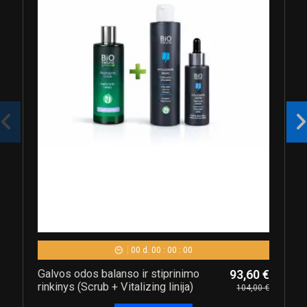
00
d.
00
:
00
:
00
Galvos odos balanso ir stiprinimo
93,60 €
rinkinys (Scrub + Vitalizing linija)
104,00 €