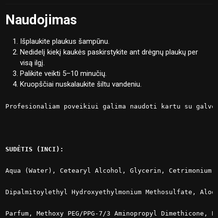
Naudojimas
Išplaukite plaukus šampūnu.
Nedidelį kiekį kaukės paskirstykite ant drėgnų plaukų per
visą ilgį.
Palikite veikti 5–10 minučių.
Kruopščiai nuskalaukite šiltu vandeniu.
Profesionaliam poveikiui galima naudoti kartu su galvo
SUDĖTIS (INCI):
Aqua (Water), Cetearyl Alcohol, Glycerin, Cetrimonium 
Dipalmitoylethyl Hydroxyethylmonium Methosulfate, Aloe
Parfum, Methoxy PEG/PPG-7/3 Aminopropyl Dimethicone, B