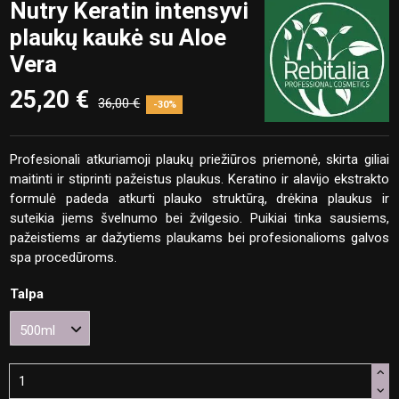
Nutry Keratin intensyvi
plaukų kaukė su Aloe
Vera
25,20 €
36,00 €
-30%
Profesionali atkuriamoji plaukų priežiūros priemonė, skirta giliai
maitinti ir stiprinti pažeistus plaukus. Keratino ir alavijo ekstrakto
formulė padeda atkurti plauko struktūrą, drėkina plaukus ir
suteikia jiems švelnumo bei žvilgesio. Puikiai tinka sausiems,
pažeistiems ar dažytiems plaukams bei profesionalioms galvos
spa procedūroms.
Talpa