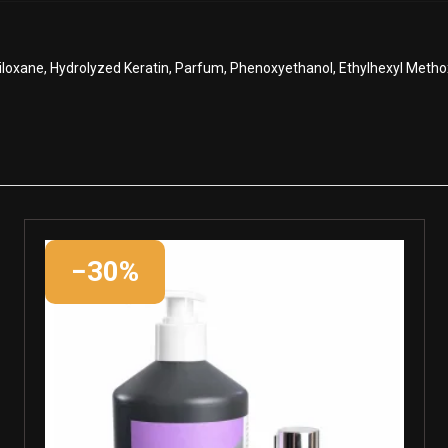
iloxane, Hydrolyzed Keratin, Parfum, Phenoxyethanol, Ethylhexyl Meth
−30%