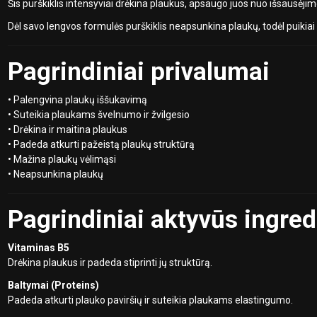
Šis purškiklis intensyviai drėkina plaukus, apsaugo juos nuo išsausėji
Dėl savo lengvos formulės purškiklis neapsunkina plaukų, todėl puikiai
Pagrindiniai privalumai
• Palengvina plaukų iššukavimą
• Suteikia plaukams švelnumo ir žvilgesio
• Drėkina ir maitina plaukus
• Padeda atkurti pažeistą plaukų struktūrą
• Mažina plaukų vėlimąsi
• Neapsunkina plaukų
Pagrindiniai aktyvūs ingred
Vitaminas B5
Drėkina plaukus ir padeda stiprinti jų struktūrą.
Baltymai (Proteins)
Padeda atkurti plauko paviršių ir suteikia plaukams elastingumo.