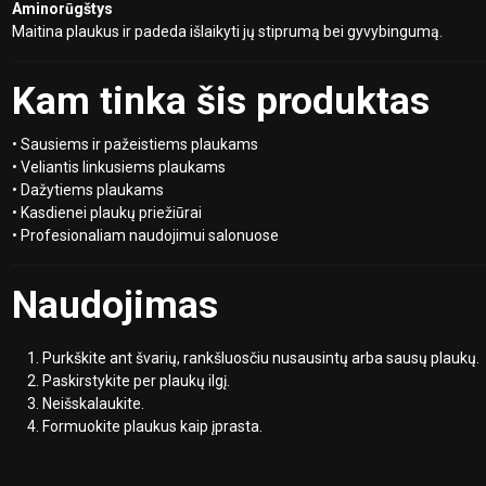
Aminorūgštys
Maitina plaukus ir padeda išlaikyti jų stiprumą bei gyvybingumą.
Kam tinka šis produktas
• Sausiems ir pažeistiems plaukams
• Veliantis linkusiems plaukams
• Dažytiems plaukams
• Kasdienei plaukų priežiūrai
• Profesionaliam naudojimui salonuose
Naudojimas
Purkškite ant švarių, rankšluosčiu nusausintų arba sausų plaukų.
Paskirstykite per plaukų ilgį.
Neišskalaukite.
Formuokite plaukus kaip įprasta.