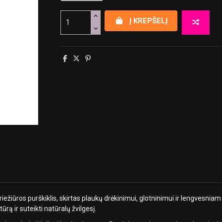
Į KREPŠELĮ
riežiūros purškiklis, skirtas plaukų drėkinimui, glotninimui ir lengvesni
ūrą ir suteikti natūralų žvilgesį.