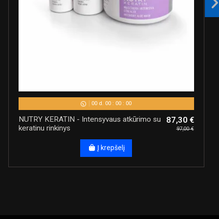
00
d.
00
:
00
:
00
NUTRY KERATIN - Intensyvaus atkūrimo su
87,30 €
keratinu rinkinys
97,00 €
Į krepšelį