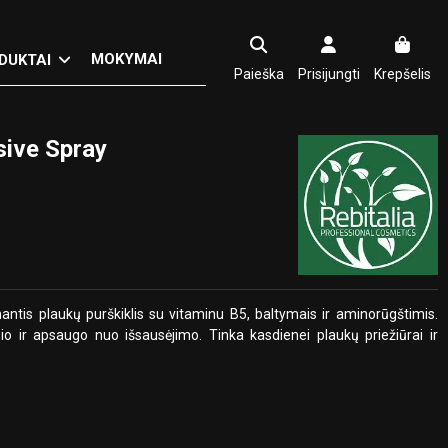
MOKYMAI
DUKTAI
Paieška
Prisijungti
Krepšelis
nsive Spray
antis plaukų purškiklis su vitaminu B5, baltymais ir aminorūgštimis.
sio ir apsaugo nuo išsausėjimo. Tinka kasdienei plaukų priežiūrai ir