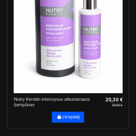
Nutry Keratin intensyvus atkuriamasis
20,30 €
šampūnas
29,00 €
Į krepšelį