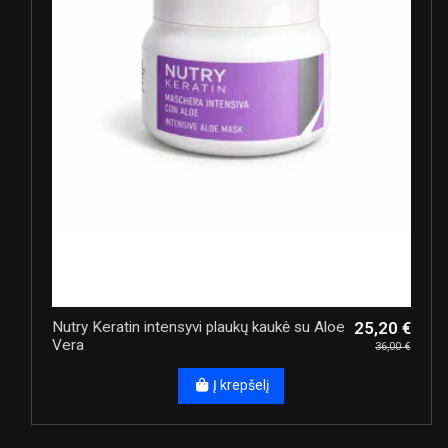
Nutry Keratin intensyvi plaukų kaukė su Aloe
25,20 €
Vera
36,00 €
Į krepšelį