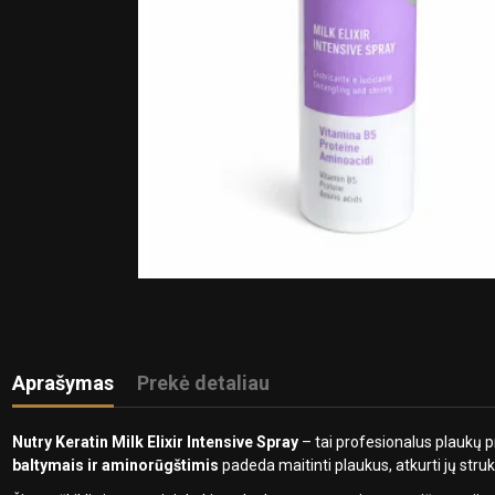
Aprašymas
Prekė detaliau
Nutry Keratin Milk Elixir Intensive Spray
– tai profesionalus plaukų p
baltymais ir aminorūgštimis
padeda maitinti plaukus, atkurti jų strukt