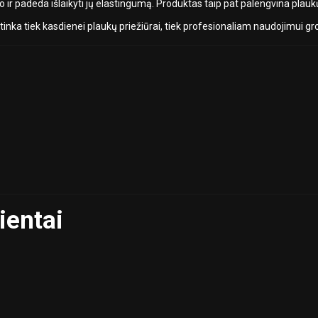
mo ir padeda išlaikyti jų elastingumą. Produktas taip pat palengvina pla
 tinka tiek kasdienei plaukų priežiūrai, tiek profesionaliam naudojimui 
ientai