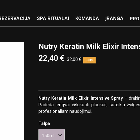
REZERVACIJA
SPA RITUALAI
KOMANDA
ĮRANGA
PRO
Nutry Keratin Milk Elixir Inte
22,40 €
32,00 €
-30%
Nutry Keratin Milk Elixir Intensive Spray
– drėkin
Padeda lengvai iššukuoti plaukus, suteikia žvilge
profesionaliam naudojimui.
Talpa