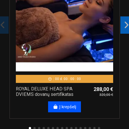
00
d.
00
:
00
:
00
ROYAL DELUXE HEAD SPA
288,00 €
DVIEMS dovanų sertifikatas
320,00 €
Į krepšelį