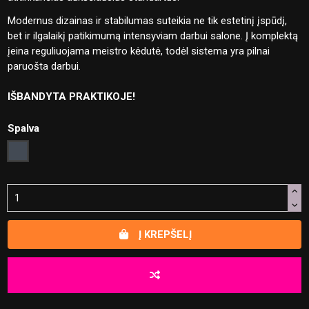
Modernus dizainas ir stabilumas suteikia ne tik estetinį įspūdį,
bet ir ilgalaikį patikimumą intensyviam darbui salone. Į komplektą
įeina reguliuojama meistro kėdutė, todėl sistema yra pilnai
paruošta darbui.
IŠBANDYTA PRAKTIKOJE!
Spalva
Juoda
Į KREPŠELĮ