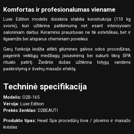
Komfortas ir profesionalumas viename
Luxe Edition modelis išsiskiria stabilia konstrukcija (110 kg
svoris), kuri užtikrina patikimumą net esant intensyviam
saloniniam darbui. Keraminis praustuvas ne tik estetiškas, bet ir
ilgaamžis bei atsparus cheminiam poveikiui.
Garų funkcija leidžia atlikti gilumines galvos odos procedūras,
pagerinti veikliųjų medžiagų įsisavinimą bei sukurti tikrą SPA
ritualo patirtį. Žiedinis dušas užtikrina tolygų vandens
paskirstymą ir švelnų masažo efektą.
Techninė specifikacija
Modelis:
O2B-165
Versija:
Luxe Edition
Prekės ženklas:
O2BEAUTI
Produkto tipas:
Head Spa procedūrų lova / plovimo ir masažo
krėslas