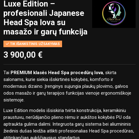
Luxe Edition –
profesionali Japanese
Head Spa lova su
masažo ir garų funkcija
TIK IŠANKSTINIS UŽSAKYMAS
3 900,00 €
Tai
PREMIUM klasės Head Spa procedūrų lova
, skirta
salonams, kurie siekia išskirtinės kokybės, komforto ir
modernaus dizaino. Įrenginys sujungia plaukų plovimo, galvos
odos masažo ir garų terapijos funkcijas vienoje ergonomiškoje
sistemoje.
Luxe Edition modelis išsiskiria tvirta konstrukcija, keramikiniu
praustuvu, nerūdijančio plieno rėmu ir aukštos kokybės PU oda
aptraukta gulima dalimi. Integruota garų sistema bei aliumininis
žiedinis dušas leidžia atlikti profesionalias Head Spa procedūras,
atitinkančias aukščiausius standartus.