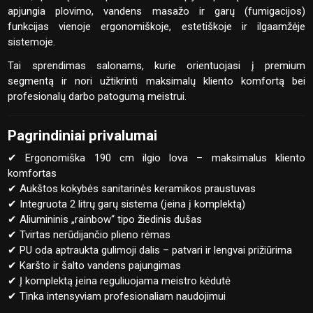
apjungia plovimo, vandens masažo ir garų (fumigacijos)
funkcijas vienoje ergonomiškoje, estetiškoje ir ilgaamžėje
sistemoje.
Tai sprendimas salonams, kurie orientuojasi į premium
segmentą ir nori užtikrinti maksimalų kliento komfortą bei
profesionalų darbo patogumą meistrui.
Pagrindiniai privalumai
✔ Ergonomiška 190 cm ilgio lova – maksimalus kliento
komfortas
✔ Aukštos kokybės sanitarinės keramikos praustuvas
✔ Integruota 2 litrų garų sistema (įeina į komplektą)
✔ Aliumininis „rainbow“ tipo žiedinis dušas
✔ Tvirtas nerūdijančio plieno rėmas
✔ PU oda aptraukta gulimoji dalis – patvari ir lengvai prižiūrima
✔ Karšto ir šalto vandens pajungimas
✔ Į komplektą įeina reguliuojama meistro kėdutė
✔ Tinka intensyviam profesionaliam naudojimui